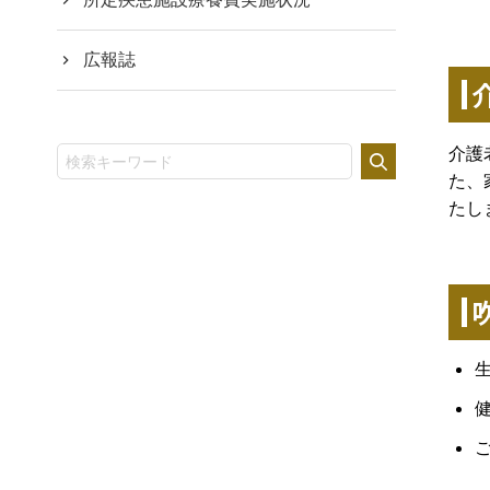
広報誌
介護
た、
たし