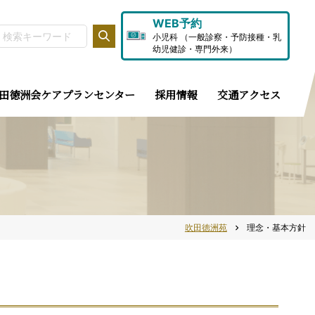
WEB予約
小児科 （一般診察・予防接種・乳
幼児健診・専門外来）
田徳洲会ケアプランセンター
採用情報
交通アクセス
吹田徳洲苑
理念・基本方針
chevron_right