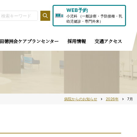
WEB予約
小児科 （一般診察・予防接種・乳
幼児健診・専門外来）
田徳洲会ケアプランセンター
採用情報
交通アクセス
病院からのお知らせ
2026年
7月
chevron_right
chevron_right