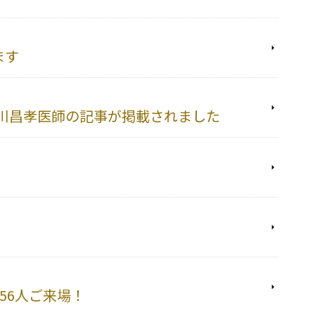
ます
川昌孝医師の記事が掲載されました
456人ご来場！