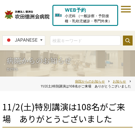
WEB予約
小児科 （一般診察・予防接
種・乳幼児健診・専門外来）
JAPANESE
▼
病院からのお知らせ
news
病院からのお知らせ
chevron_right
お知らせ
chevron_right
11/2(土)特別講演は108名がご来場 ありがとうございました
11/2(土)特別講演は108名がご来
場 ありがとうございました