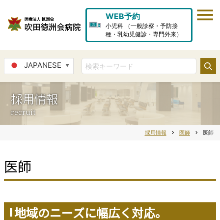
WEB予約
小児科 （一般診察・予防接
種・乳幼児健診・専門外来）
JAPANESE
▼
採用情報
recruit
採用情報
chevron_right
医師
chevron_right
医師
医師
地域のニーズに幅広く対応。