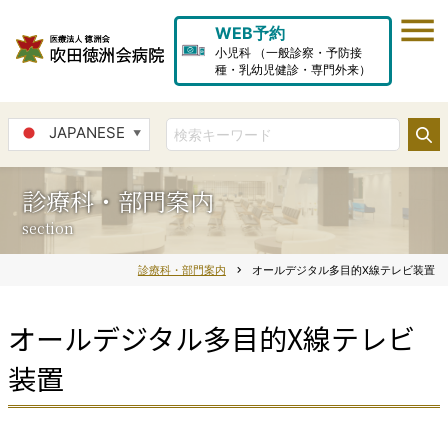
WEB予約
小児科 （一般診察・予防接
種・乳幼児健診・専門外来）
JAPANESE
▼
診療科・部門案内
section
診療科・部門案内
chevron_right
オールデジタル多目的X線テレビ装置
オールデジタル多目的X線テレビ
装置