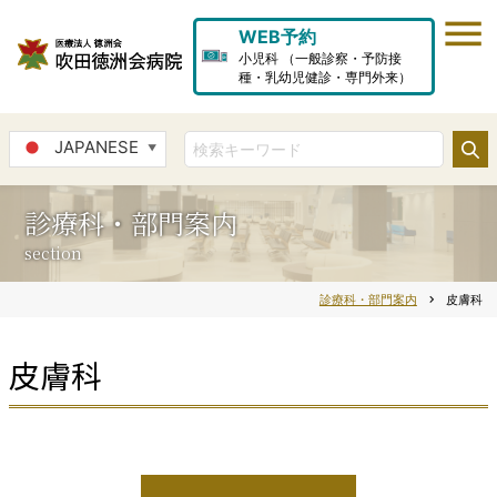
WEB予約
小児科 （一般診察・予防接
種・乳幼児健診・専門外来）
JAPANESE
▼
診療科・部門案内
section
診療科・部門案内
chevron_right
皮膚科
皮膚科