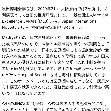
吹田徳洲会病院は、2019年2月に大阪府内では2か所目、民
間病院としては初の推奨病院として、一般社団法人Medical
Excellence JAPAN (MEJ) から、Japan International
Hospitals (JIH) 推奨病院の認証を受けました。
MEJは政府の「日本再興戦略」や「未来投資戦略」といっ
た成長戦略のなかで、医療の国際展開を担う中核期間として
明記された組織です。日本の医療機関による渡航受診者の受
け入れを促進するため、医療ビザを取得して訪日する外国人
患者さんの受け入れに積極的で適切な受け入れ体制を整備し
ている病院を推奨しています。専用の多言語ホームページ
(JAPAN Hospital Search) を通じ海外に情報発信していま
す。このホームページからは医療機関名だけでなく、疾患か
らも病院を検索できるなど、渡航受診者にとって利便性の高
いつくりになっています。
今回のJIHの認定を受け、今後は外国人患者を積極的に受け
入れるとともに、安心して受診できるように院内の整備を進