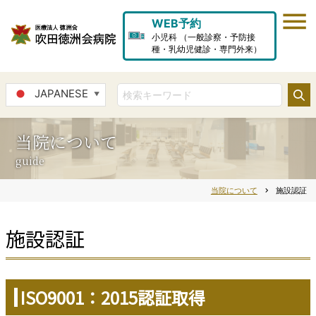
WEB予約
小児科 （一般診察・予防接
種・乳幼児健診・専門外来）
JAPANESE
▼
当院について
guide
当院について
chevron_right
施設認証
施設認証
ISO9001：2015認証取得