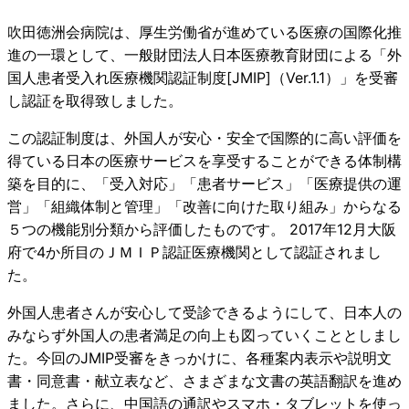
吹田徳洲会病院は、厚生労働省が進めている医療の国際化推
進の一環として、一般財団法人日本医療教育財団による「外
国人患者受入れ医療機関認証制度[JMIP]（Ver.1.1）」を受審
し認証を取得致しました。
この認証制度は、外国人が安心・安全で国際的に高い評価を
得ている日本の医療サービスを享受することができる体制構
築を目的に、「受入対応」「患者サービス」「医療提供の運
営」「組織体制と管理」「改善に向けた取り組み」からなる
５つの機能別分類から評価したものです。 2017年12月大阪
府で4か所目のＪＭＩＰ認証医療機関として認証されまし
た。
外国人患者さんが安心して受診できるようにして、日本人の
みならず外国人の患者満足の向上も図っていくこととしまし
た。今回のJMIP受審をきっかけに、各種案内表示や説明文
書・同意書・献立表など、さまざまな文書の英語翻訳を進め
ました。さらに、中国語の通訳やスマホ・タブレットを使っ