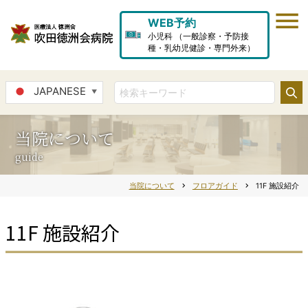
WEB予約
小児科 （一般診察・予防接
種・乳幼児健診・専門外来）
JAPANESE
▼
当院について
guide
当院について
chevron_right
フロアガイド
chevron_right
11F 施設紹介
11F 施設紹介